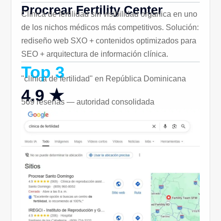
Procrear Fertility Center
Clínica de fertilidad sin visibilidad orgánica en uno
de los nichos médicos más competitivos. Solución:
rediseño web SXO + contenidos optimizados para
SEO + arquitectura de información clínica.
Top 3
"clínica de fertilidad" en República Dominicana
4.9 ★
569 reseñas — autoridad consolidada