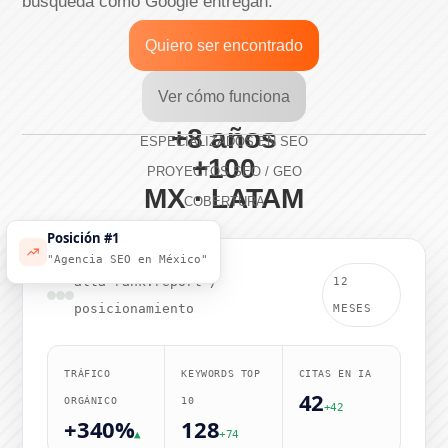
búsqueda como Google entregan.
Quiero ser encontrado
Ver cómo funciona
+8 años
ESPECIALIZADOS EN SEO
+100
PROYECTOS SEO / GEO
MX · LATAM
COBERTURA
Posición #1
"Agencia SEO en México"
alta-rank.report /
12
posicionamiento
MESES
TRÁFICO
KEYWORDS TOP
CITAS EN IA
42
ORGÁNICO
10
+42
+340%
128
▲
+74